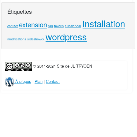
Étiquettes
installation
extension
contact
faq
favoris
fullcalendar
wordpress
modifications
slideshowck
© 2011-2024 Site de JL TRYOEN
À propos
|
Plan
|
Contact